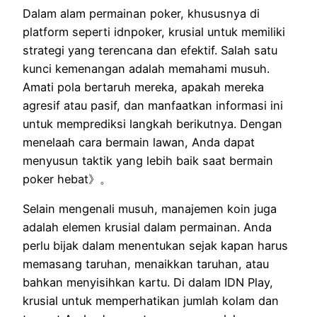
Dalam alam permainan poker, khususnya di
platform seperti idnpoker, krusial untuk memiliki
strategi yang terencana dan efektif. Salah satu
kunci kemenangan adalah memahami musuh.
Amati pola bertaruh mereka, apakah mereka
agresif atau pasif, dan manfaatkan informasi ini
untuk memprediksi langkah berikutnya. Dengan
menelaah cara bermain lawan, Anda dapat
menyusun taktik yang lebih baik saat bermain
poker hebat》。
Selain mengenali musuh, manajemen koin juga
adalah elemen krusial dalam permainan. Anda
perlu bijak dalam menentukan sejak kapan harus
memasang taruhan, menaikkan taruhan, atau
bahkan menyisihkan kartu. Di dalam IDN Play,
krusial untuk memperhatikan jumlah kolam dan