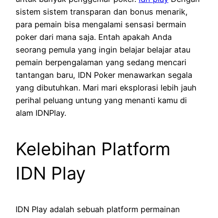
sistem sistem transparan dan bonus menarik,
para pemain bisa mengalami sensasi bermain
poker dari mana saja. Entah apakah Anda
seorang pemula yang ingin belajar belajar atau
pemain berpengalaman yang sedang mencari
tantangan baru, IDN Poker menawarkan segala
yang dibutuhkan. Mari mari eksplorasi lebih jauh
perihal peluang untung yang menanti kamu di
alam IDNPlay.
Kelebihan Platform
IDN Play
IDN Play adalah sebuah platform permainan