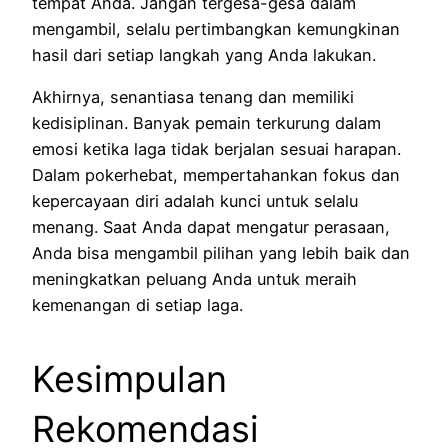
tempat Anda. Jangan tergesa-gesa dalam
mengambil, selalu pertimbangkan kemungkinan
hasil dari setiap langkah yang Anda lakukan.
Akhirnya, senantiasa tenang dan memiliki
kedisiplinan. Banyak pemain terkurung dalam
emosi ketika laga tidak berjalan sesuai harapan.
Dalam pokerhebat, mempertahankan fokus dan
kepercayaan diri adalah kunci untuk selalu
menang. Saat Anda dapat mengatur perasaan,
Anda bisa mengambil pilihan yang lebih baik dan
meningkatkan peluang Anda untuk meraih
kemenangan di setiap laga.
Kesimpulan
Rekomendasi