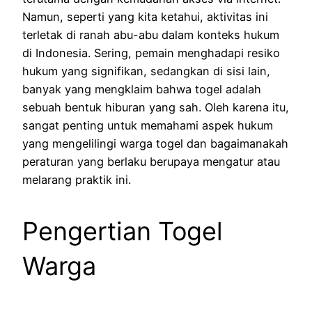
Namun, seperti yang kita ketahui, aktivitas ini
terletak di ranah abu-abu dalam konteks hukum
di Indonesia. Sering, pemain menghadapi resiko
hukum yang signifikan, sedangkan di sisi lain,
banyak yang mengklaim bahwa togel adalah
sebuah bentuk hiburan yang sah. Oleh karena itu,
sangat penting untuk memahami aspek hukum
yang mengelilingi warga togel dan bagaimanakah
peraturan yang berlaku berupaya mengatur atau
melarang praktik ini.
Pengertian Togel
Warga