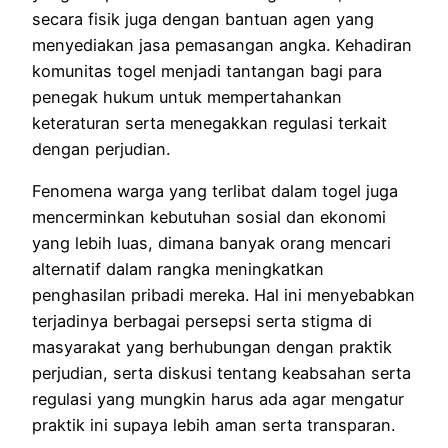
secara fisik juga dengan bantuan agen yang
menyediakan jasa pemasangan angka. Kehadiran
komunitas togel menjadi tantangan bagi para
penegak hukum untuk mempertahankan
keteraturan serta menegakkan regulasi terkait
dengan perjudian.
Fenomena warga yang terlibat dalam togel juga
mencerminkan kebutuhan sosial dan ekonomi
yang lebih luas, dimana banyak orang mencari
alternatif dalam rangka meningkatkan
penghasilan pribadi mereka. Hal ini menyebabkan
terjadinya berbagai persepsi serta stigma di
masyarakat yang berhubungan dengan praktik
perjudian, serta diskusi tentang keabsahan serta
regulasi yang mungkin harus ada agar mengatur
praktik ini supaya lebih aman serta transparan.