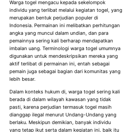
Warga togel mengacu kepada sekelompok
individu yang terlibat melalui kegiatan togel, yang
merupakan bentuk perjudian populer di
Indonesia. Permainan ini melibatkan perhitungan
angka yang muncul dalam undian, dan para
pemainnya sering kali berharap mendapatkan
imbalan uang. Terminologi warga togel umumnya
digunakan untuk mendeskripsikan mereka yang
aktif terlibat di permainan ini, entah sebagai
pemain juga sebagai bagian dari komunitas yang
lebih besar.
Dalam konteks hukum di, warga togel sering kali
berada di dalam wilayah kawasan yang tidak
pasti, karena perjudian termasuk togel masih
dianggap ilegal menurut Undang-Undang yang
berlaku. Meskipun demikian, banyak individu
yang tetap ikut serta dalam kegiatan ini, baik itu