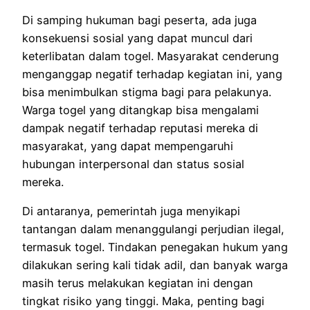
Di samping hukuman bagi peserta, ada juga
konsekuensi sosial yang dapat muncul dari
keterlibatan dalam togel. Masyarakat cenderung
menganggap negatif terhadap kegiatan ini, yang
bisa menimbulkan stigma bagi para pelakunya.
Warga togel yang ditangkap bisa mengalami
dampak negatif terhadap reputasi mereka di
masyarakat, yang dapat mempengaruhi
hubungan interpersonal dan status sosial
mereka.
Di antaranya, pemerintah juga menyikapi
tantangan dalam menanggulangi perjudian ilegal,
termasuk togel. Tindakan penegakan hukum yang
dilakukan sering kali tidak adil, dan banyak warga
masih terus melakukan kegiatan ini dengan
tingkat risiko yang tinggi. Maka, penting bagi