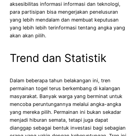
aksesibilitas informasi informasi dan teknologi,
para partisipan bisa mengerjakan penelusuran
yang lebih mendalam dan membuat keputusan
yang lebih lebih terinformasi tentang angka yang
akan akan pilih.
Trend dan Statistik
Dalam beberapa tahun belakangan ini, tren
permainan togel terus berkembang di kalangan
masyarakat. Banyak warga yang berminat untuk
mencoba peruntungannya melalui angka-angka
yang mereka pilih. Permainan ini bukan sekadar
menjadi hiburan semata, tetapi juga dapat
dianggap sebagai bentuk investasi bagi sebagian
orang yang yakin dengan keberuntungan. Tren ini