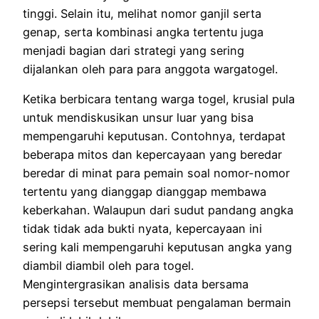
tinggi. Selain itu, melihat nomor ganjil serta
genap, serta kombinasi angka tertentu juga
menjadi bagian dari strategi yang sering
dijalankan oleh para para anggota wargatogel.
Ketika berbicara tentang warga togel, krusial pula
untuk mendiskusikan unsur luar yang bisa
mempengaruhi keputusan. Contohnya, terdapat
beberapa mitos dan kepercayaan yang beredar
beredar di minat para pemain soal nomor-nomor
tertentu yang dianggap dianggap membawa
keberkahan. Walaupun dari sudut pandang angka
tidak tidak ada bukti nyata, kepercayaan ini
sering kali mempengaruhi keputusan angka yang
diambil diambil oleh para togel.
Mengintergrasikan analisis data bersama
persepsi tersebut membuat pengalaman bermain