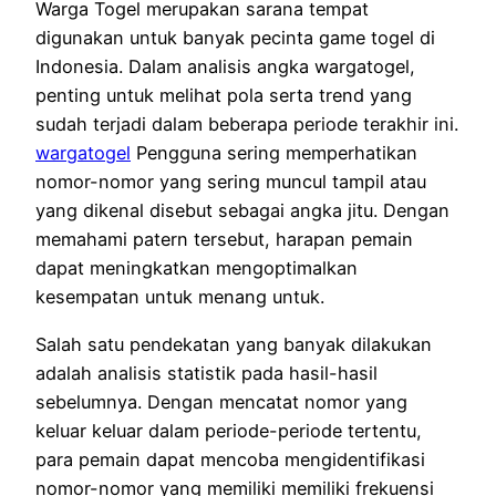
Warga Togel merupakan sarana tempat
digunakan untuk banyak pecinta game togel di
Indonesia. Dalam analisis angka wargatogel,
penting untuk melihat pola serta trend yang
sudah terjadi dalam beberapa periode terakhir ini.
wargatogel
Pengguna sering memperhatikan
nomor-nomor yang sering muncul tampil atau
yang dikenal disebut sebagai angka jitu. Dengan
memahami patern tersebut, harapan pemain
dapat meningkatkan mengoptimalkan
kesempatan untuk menang untuk.
Salah satu pendekatan yang banyak dilakukan
adalah analisis statistik pada hasil-hasil
sebelumnya. Dengan mencatat nomor yang
keluar keluar dalam periode-periode tertentu,
para pemain dapat mencoba mengidentifikasi
nomor-nomor yang memiliki memiliki frekuensi