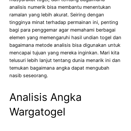
analisis numerik bisa membantu menentukan
ramalan yang lebih akurat. Seiring dengan
tingginya minat terhadap permainan ini, penting
bagi para penggemar agar memahami berbagai
elemen yang memengaruhi hasil undian togel dan
bagaimana metode analisis bisa digunakan untuk
mencapai tujuan yang mereka inginkan. Mari kita
telusuri lebih lanjut tentang dunia menarik ini dan
temukan bagaimana angka dapat mengubah
nasib seseorang.
Analisis Angka
Wargatogel