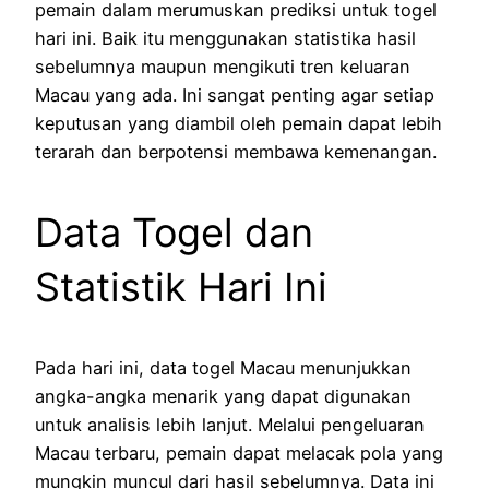
pemain dalam merumuskan prediksi untuk togel
hari ini. Baik itu menggunakan statistika hasil
sebelumnya maupun mengikuti tren keluaran
Macau yang ada. Ini sangat penting agar setiap
keputusan yang diambil oleh pemain dapat lebih
terarah dan berpotensi membawa kemenangan.
Data Togel dan
Statistik Hari Ini
Pada hari ini, data togel Macau menunjukkan
angka-angka menarik yang dapat digunakan
untuk analisis lebih lanjut. Melalui pengeluaran
Macau terbaru, pemain dapat melacak pola yang
mungkin muncul dari hasil sebelumnya. Data ini