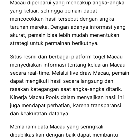
Macau diperbarui yang mencakup angka-angka
yang keluar, sehingga pemain dapat
mencocokkan hasil tersebut dengan angka
taruhan mereka. Dengan adanya informasi yang
akurat, pemain bisa lebih mudah menentukan
strategi untuk permainan berikutnya.
Situs resmi dan berbagai platform togel Macau
menyediakan informasi tentang keluaran Macau
secara real-time. Melalui live draw Macau, pemain
dapat mengikuti hasil secara langsung dan
rasakan ketegangan saat angka-angka ditarik.
Kinerja Macau Pools dalam menyajikan hasil ini
juga mendapat perhatian, karena transparansi
dan keakuratan datanya.
Memahami data Macau yang seringkali
dipublikasikan dengan baik dapat membantu