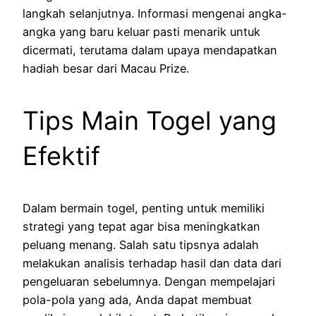
langkah selanjutnya. Informasi mengenai angka-
angka yang baru keluar pasti menarik untuk
dicermati, terutama dalam upaya mendapatkan
hadiah besar dari Macau Prize.
Tips Main Togel yang
Efektif
Dalam bermain togel, penting untuk memiliki
strategi yang tepat agar bisa meningkatkan
peluang menang. Salah satu tipsnya adalah
melakukan analisis terhadap hasil dan data dari
pengeluaran sebelumnya. Dengan mempelajari
pola-pola yang ada, Anda dapat membuat