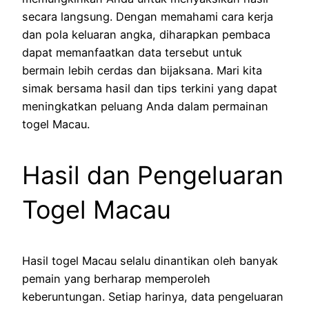
secara langsung. Dengan memahami cara kerja
dan pola keluaran angka, diharapkan pembaca
dapat memanfaatkan data tersebut untuk
bermain lebih cerdas dan bijaksana. Mari kita
simak bersama hasil dan tips terkini yang dapat
meningkatkan peluang Anda dalam permainan
togel Macau.
Hasil dan Pengeluaran
Togel Macau
Hasil togel Macau selalu dinantikan oleh banyak
pemain yang berharap memperoleh
keberuntungan. Setiap harinya, data pengeluaran