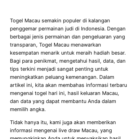
Togel Macau semakin populer di kalangan
penggemar permainan judi di Indonesia. Dengan
berbagai jenis permainan dan pengeluaran yang
transparan, Togel Macau menawarkan
kesempatan menarik untuk meraih hadiah besar.
Bagi para penikmat, mengetahui hasil, data, dan
tips terkini menjadi sangat penting untuk
meningkatkan peluang kemenangan. Dalam
artikel ini, kita akan membahas informasi terbaru
mengenai togel hari ini, hasil keluaran Macau,
dan data yang dapat membantu Anda dalam
memilih angka.
Tidak hanya itu, kami juga akan memberikan
informasi mengenai live draw Macau, yang
memungkinkan Anda untuk menyaksikan hasil