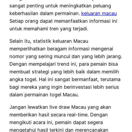
sangat penting untuk meningkatkan peluang
keberhasilan dalam permainan.
keluaran macau
Setiap orang dapat memanfaatkan informasi ini
untuk memahami tren yang terjadi.
Selain itu, statistik keluaran Macau
memperlihatkan beragam informasi mengenai
nomor yang sering muncul dan yang lebih jarang.
Dengan mempelajari trend ini, para pemain bisa
membuat strategi yang lebih baik dalam memilih
angka togel. Hal ini sangat bermanfaat, terutama
bagi mereka yang ingin berinvestasi lebih serius
dalam permainan togel Macau.
Jangan lewatkan live draw Macau yang akan
memberikan hasil secara real-time. Dengan
mengikuti acara ini, pemain dapat segera
mengetahui hasil terkini dan merencanakan