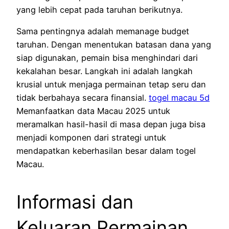
yang lebih cepat pada taruhan berikutnya.
Sama pentingnya adalah memanage budget
taruhan. Dengan menentukan batasan dana yang
siap digunakan, pemain bisa menghindari dari
kekalahan besar. Langkah ini adalah langkah
krusial untuk menjaga permainan tetap seru dan
tidak berbahaya secara finansial.
togel macau 5d
Memanfaatkan data Macau 2025 untuk
meramalkan hasil-hasil di masa depan juga bisa
menjadi komponen dari strategi untuk
mendapatkan keberhasilan besar dalam togel
Macau.
Informasi dan
Keluaran Permainan