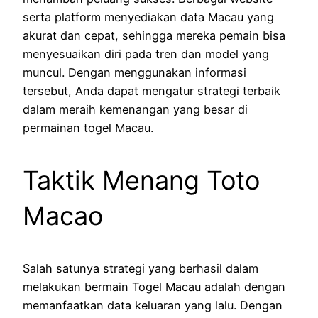
serta platform menyediakan data Macau yang
akurat dan cepat, sehingga mereka pemain bisa
menyesuaikan diri pada tren dan model yang
muncul. Dengan menggunakan informasi
tersebut, Anda dapat mengatur strategi terbaik
dalam meraih kemenangan yang besar di
permainan togel Macau.
Taktik Menang Toto
Macao
Salah satunya strategi yang berhasil dalam
melakukan bermain Togel Macau adalah dengan
memanfaatkan data keluaran yang lalu. Dengan