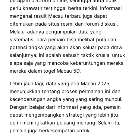
beragam platform online, sehingga anda tidak
perlu khawatir tertinggal berita terkini. Informasi
mengenai result Macau terbaru juga dapat
ditemukan pada situs resmi dan forum diskusi.
Melalui adanya pengumpulan data yang
sistematis, para pemain bisa melihat pola dan
potensi angka yang akan akan keluar pada draw
selanjutnya. Ini adalah sebuah taktik krusial untuk
siapa saja yang mencoba keberuntungan mereka
mereka dalam togel Macau 5D.
Lebih jauh lagi, data yang ada Macau 2025
menunjukkan tentang proses permainan ini dan
kecenderungan angka yang yang sering muncul.
Dengan belajar dari informasi yang ada, pemain
dapat mengembangkan strategi yang lebih jitu
demi meningkatkan peluang menang. Selain itu,
pemain juga berkesempatan untuk