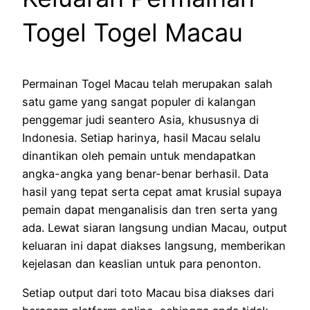
Togel Togel Macau
Permainan Togel Macau telah merupakan salah
satu game yang sangat populer di kalangan
penggemar judi seantero Asia, khususnya di
Indonesia. Setiap harinya, hasil Macau selalu
dinantikan oleh pemain untuk mendapatkan
angka-angka yang benar-benar berhasil. Data
hasil yang tepat serta cepat amat krusial supaya
pemain dapat menganalisis dan tren serta yang
ada. Lewat siaran langsung undian Macau, output
keluaran ini dapat diakses langsung, memberikan
kejelasan dan keaslian untuk para penonton.
Setiap output dari toto Macau bisa diakses dari