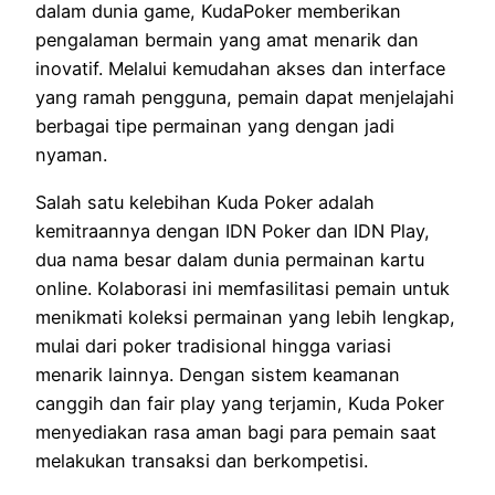
dalam dunia game, KudaPoker memberikan
pengalaman bermain yang amat menarik dan
inovatif. Melalui kemudahan akses dan interface
yang ramah pengguna, pemain dapat menjelajahi
berbagai tipe permainan yang dengan jadi
nyaman.
Salah satu kelebihan Kuda Poker adalah
kemitraannya dengan IDN Poker dan IDN Play,
dua nama besar dalam dunia permainan kartu
online. Kolaborasi ini memfasilitasi pemain untuk
menikmati koleksi permainan yang lebih lengkap,
mulai dari poker tradisional hingga variasi
menarik lainnya. Dengan sistem keamanan
canggih dan fair play yang terjamin, Kuda Poker
menyediakan rasa aman bagi para pemain saat
melakukan transaksi dan berkompetisi.