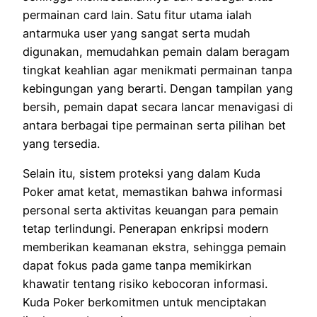
permainan card lain. Satu fitur utama ialah
antarmuka user yang sangat serta mudah
digunakan, memudahkan pemain dalam beragam
tingkat keahlian agar menikmati permainan tanpa
kebingungan yang berarti. Dengan tampilan yang
bersih, pemain dapat secara lancar menavigasi di
antara berbagai tipe permainan serta pilihan bet
yang tersedia.
Selain itu, sistem proteksi yang dalam Kuda
Poker amat ketat, memastikan bahwa informasi
personal serta aktivitas keuangan para pemain
tetap terlindungi. Penerapan enkripsi modern
memberikan keamanan ekstra, sehingga pemain
dapat fokus pada game tanpa memikirkan
khawatir tentang risiko kebocoran informasi.
Kuda Poker berkomitmen untuk menciptakan