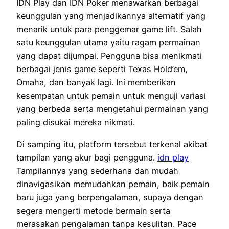
IDN Play dan IDN Poker menawarkan berbagai
keunggulan yang menjadikannya alternatif yang
menarik untuk para penggemar game lift. Salah
satu keunggulan utama yaitu ragam permainan
yang dapat dijumpai. Pengguna bisa menikmati
berbagai jenis game seperti Texas Hold’em,
Omaha, dan banyak lagi. Ini memberikan
kesempatan untuk pemain untuk menguji variasi
yang berbeda serta mengetahui permainan yang
paling disukai mereka nikmati.
Di samping itu, platform tersebut terkenal akibat
tampilan yang akur bagi pengguna.
idn play
Tampilannya yang sederhana dan mudah
dinavigasikan memudahkan pemain, baik pemain
baru juga yang berpengalaman, supaya dengan
segera mengerti metode bermain serta
merasakan pengalaman tanpa kesulitan. Pace