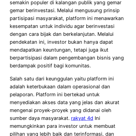
semakin populer di kalangan publik yang gemar
gemar berinvestasi. Melalui mengusung prinsip
partisipasi masyarakat, platform ini menawarkan
kesempatan untuk individu agar berinvestasi
dengan cara bijak dan berkelanjutan. Melalui
pendekatan ini, investor bukan hanya dapat
mendapatkan keuntungan, tetapi juga ikut
berpartisipasi dalam pengembangan bisnis yang
berdampak positif bagi komunitas.
Salah satu dari keunggulan yaitu platform ini
adalah keterbukaan dalam operasional dan
pelaporan. Platform ini bertekad untuk
menyediakan akses data yang jelas dan akurat
mengenai proyek-proyek yang didanai oleh
sumber daya masyarakat.
rakyat 4d
Ini
memungkinkan para investor untuk membuat
pilihan yang lebih baik dan terinformasi, dan