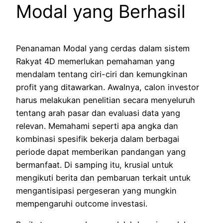
Modal yang Berhasil
Penanaman Modal yang cerdas dalam sistem
Rakyat 4D memerlukan pemahaman yang
mendalam tentang ciri-ciri dan kemungkinan
profit yang ditawarkan. Awalnya, calon investor
harus melakukan penelitian secara menyeluruh
tentang arah pasar dan evaluasi data yang
relevan. Memahami seperti apa angka dan
kombinasi spesifik bekerja dalam berbagai
periode dapat memberikan pandangan yang
bermanfaat. Di samping itu, krusial untuk
mengikuti berita dan pembaruan terkait untuk
mengantisipasi pergeseran yang mungkin
mempengaruhi outcome investasi.