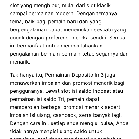
slot yang menghibur, mulai dari slot klasik
sampai permainan modern. Dengan temanya
tema, baik bagi pemain baru dan yang
berpengalaman dapat menemukan sesuatu yang
cocok dengan preferensi mereka sendiri. Semua
ini bermanfaat untuk mempertahankan
pengalaman bermain bermain tetap segarnya dan
menarik.
Tak hanya itu, Permainan Deposito Im3 juga
menawarkan imbalan dan promosi menarik bagi
penggunanya. Lewat slot isi saldo Indosat atau
permainan isi saldo Tri, pemain dapat
memperoleh berbagai promosi menarik seperti
imbalan isi ulang, cashback, serta banyak lagi.
Dengan cara ini, setiap anda mengisi pulsa, Anda
tidak hanya mengisi ulang saldo untuk