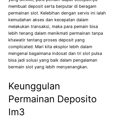
membuat deposit serta berputar di beragam
permainan slot. Kelebihan dengan servis ini ialah
kemudahan akses dan kecepatan dalam
melakukan transaksi, maka para pemain bisa
lebih tenang dalam menikmati permainan tanpa
khawatir tentang proses deposit yang
complicated. Mari kita eksplor lebih dalam
mengenai bagaimana indosat dan tri slot pulsa
bisa jadi solusi yang baik dalam pengalaman
bermain slot yang lebih menyenangkan.
Keunggulan
Permainan Deposito
Im3