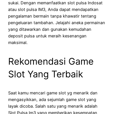
sukai. Dengan memanfaatkan slot pulsa Indosat
atau slot pulsa IM3, Anda dapat mendapatkan
pengalaman bermain tanpa khawatir tentang
pengeluaran tambahan. Jelajahi aneka permainan
yang ditawarkan dan gunakan kemudahan
deposit pulsa untuk meraih kesenangan
maksimal.
Rekomendasi Game
Slot Yang Terbaik
Saat kamu mencari game slot yg menarik dan
mengasyikkan, ada sejumlah game slot yang
layak dicoba. Salah satu yang menarik adalah
Slot Pulsa Im3 yang memberikan kesempatan