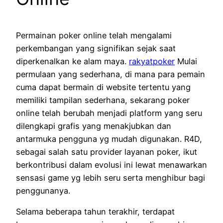
Permainan poker online telah mengalami
perkembangan yang signifikan sejak saat
diperkenalkan ke alam maya.
rakyatpoker
Mulai
permulaan yang sederhana, di mana para pemain
cuma dapat bermain di website tertentu yang
memiliki tampilan sederhana, sekarang poker
online telah berubah menjadi platform yang seru
dilengkapi grafis yang menakjubkan dan
antarmuka pengguna yg mudah digunakan. R4D,
sebagai salah satu provider layanan poker, ikut
berkontribusi dalam evolusi ini lewat menawarkan
sensasi game yg lebih seru serta menghibur bagi
penggunanya.
Selama beberapa tahun terakhir, terdapat