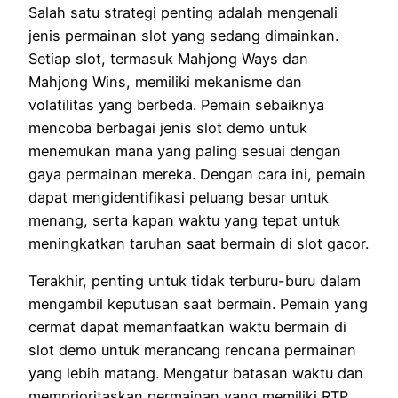
Salah satu strategi penting adalah mengenali
jenis permainan slot yang sedang dimainkan.
Setiap slot, termasuk Mahjong Ways dan
Mahjong Wins, memiliki mekanisme dan
volatilitas yang berbeda. Pemain sebaiknya
mencoba berbagai jenis slot demo untuk
menemukan mana yang paling sesuai dengan
gaya permainan mereka. Dengan cara ini, pemain
dapat mengidentifikasi peluang besar untuk
menang, serta kapan waktu yang tepat untuk
meningkatkan taruhan saat bermain di slot gacor.
Terakhir, penting untuk tidak terburu-buru dalam
mengambil keputusan saat bermain. Pemain yang
cermat dapat memanfaatkan waktu bermain di
slot demo untuk merancang rencana permainan
yang lebih matang. Mengatur batasan waktu dan
memprioritaskan permainan yang memiliki RTP