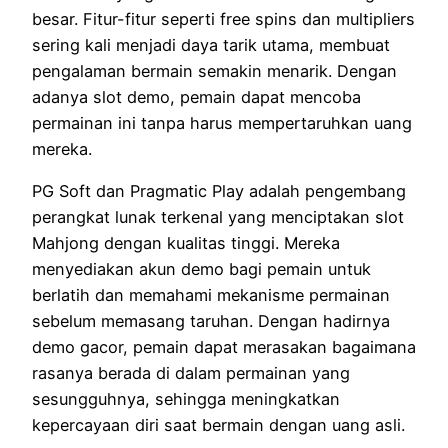
besar. Fitur-fitur seperti free spins dan multipliers
sering kali menjadi daya tarik utama, membuat
pengalaman bermain semakin menarik. Dengan
adanya slot demo, pemain dapat mencoba
permainan ini tanpa harus mempertaruhkan uang
mereka.
PG Soft dan Pragmatic Play adalah pengembang
perangkat lunak terkenal yang menciptakan slot
Mahjong dengan kualitas tinggi. Mereka
menyediakan akun demo bagi pemain untuk
berlatih dan memahami mekanisme permainan
sebelum memasang taruhan. Dengan hadirnya
demo gacor, pemain dapat merasakan bagaimana
rasanya berada di dalam permainan yang
sesungguhnya, sehingga meningkatkan
kepercayaan diri saat bermain dengan uang asli.