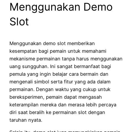
Menggunakan Demo
Slot
Menggunakan demo slot memberikan
kesempatan bagi pemain untuk memahami
mekanisme permainan tanpa harus menggunakan
uang sungguhan. Ini sangat bermanfaat bagi
pemula yang ingin belajar cara bermain dan
mengenali simbol serta fitur yang ada dalam
permainan. Dengan waktu yang cukup untuk
bereksperimen, pemain dapat mengasah
keterampilan mereka dan merasa lebih percaya
diri saat beralih ke permainan slot dengan
taruhan nyata.