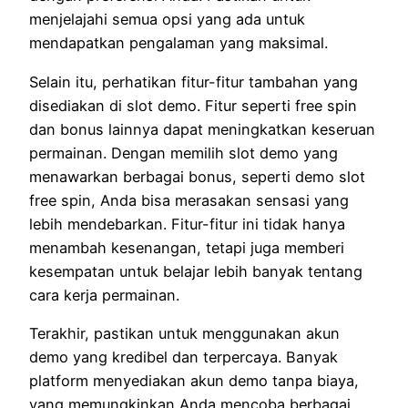
menjelajahi semua opsi yang ada untuk
mendapatkan pengalaman yang maksimal.
Selain itu, perhatikan fitur-fitur tambahan yang
disediakan di slot demo. Fitur seperti free spin
dan bonus lainnya dapat meningkatkan keseruan
permainan. Dengan memilih slot demo yang
menawarkan berbagai bonus, seperti demo slot
free spin, Anda bisa merasakan sensasi yang
lebih mendebarkan. Fitur-fitur ini tidak hanya
menambah kesenangan, tetapi juga memberi
kesempatan untuk belajar lebih banyak tentang
cara kerja permainan.
Terakhir, pastikan untuk menggunakan akun
demo yang kredibel dan terpercaya. Banyak
platform menyediakan akun demo tanpa biaya,
yang memungkinkan Anda mencoba berbagai