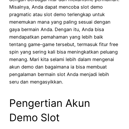
Misalnya, Anda dapat mencoba slot demo
pragmatic atau slot demo terlengkap untuk
menemukan mana yang paling sesuai dengan
gaya bermain Anda. Dengan itu, Anda bisa
mendapatkan pemahaman yang lebih baik
tentang game-game tersebut, termasuk fitur free
spin yang sering kali bisa meningkatkan peluang
menang. Mari kita selami lebih dalam mengenai
akun demo dan bagaimana ia bisa membuat
pengalaman bermain slot Anda menjadi lebih
seru dan mengasyikkan.
Pengertian Akun
Demo Slot