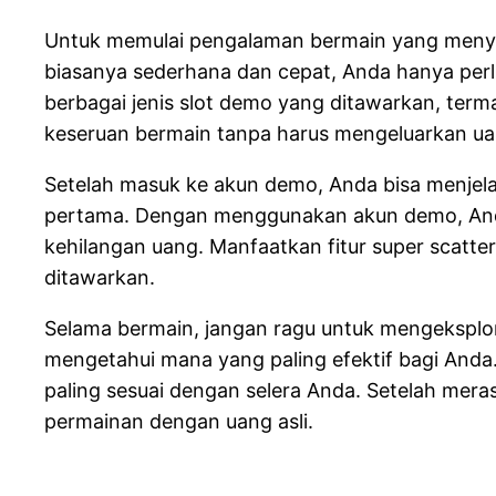
Untuk memulai pengalaman bermain yang menye
biasanya sederhana dan cepat, Anda hanya perl
berbagai jenis slot demo yang ditawarkan, term
keseruan bermain tanpa harus mengeluarkan u
Setelah masuk ke akun demo, Anda bisa menjelaja
pertama. Dengan menggunakan akun demo, Anda
kehilangan uang. Manfaatkan fitur super scat
ditawarkan.
Selama bermain, jangan ragu untuk mengeksplor
mengetahui mana yang paling efektif bagi And
paling sesuai dengan selera Anda. Setelah mer
permainan dengan uang asli.