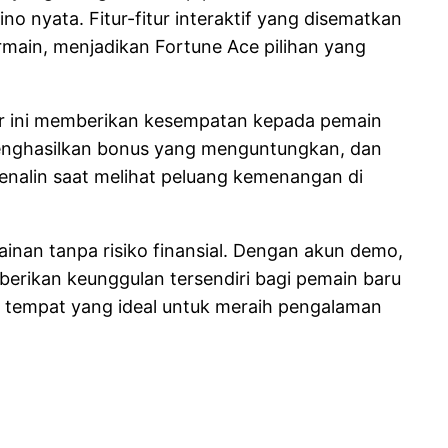
o nyata. Fitur-fitur interaktif yang disematkan
main, menjadikan Fortune Ace pilihan yang
tur ini memberikan kesempatan kepada pemain
menghasilkan bonus yang menguntungkan, dan
renalin saat melihat peluang kemenangan di
nan tanpa risiko finansial. Dengan akun demo,
erikan keunggulan tersendiri bagi pemain baru
e tempat yang ideal untuk meraih pengalaman