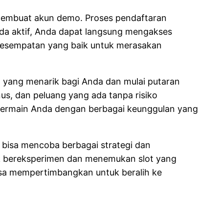
membuat akun demo. Proses pendaftaran
nda aktif, Anda dapat langsung mengakses
h kesempatan yang baik untuk merasakan
an yang menarik bagi Anda dan mulai putaran
, dan peluang yang ada tanpa risiko
 bermain Anda dengan berbagai keunggulan yang
 bisa mencoba berbagai strategi dan
uk bereksperimen dan menemukan slot yang
isa mempertimbangkan untuk beralih ke