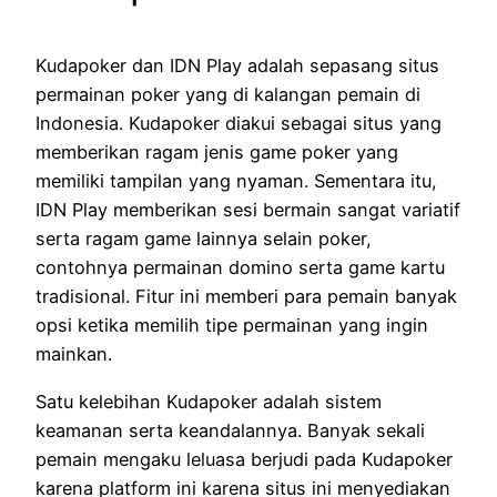
Kudapoker dan IDN Play adalah sepasang situs
permainan poker yang di kalangan pemain di
Indonesia. Kudapoker diakui sebagai situs yang
memberikan ragam jenis game poker yang
memiliki tampilan yang nyaman. Sementara itu,
IDN Play memberikan sesi bermain sangat variatif
serta ragam game lainnya selain poker,
contohnya permainan domino serta game kartu
tradisional. Fitur ini memberi para pemain banyak
opsi ketika memilih tipe permainan yang ingin
mainkan.
Satu kelebihan Kudapoker adalah sistem
keamanan serta keandalannya. Banyak sekali
pemain mengaku leluasa berjudi pada Kudapoker
karena platform ini karena situs ini menyediakan