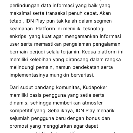
perlindungan data informasi yang baik yang
maksimal serta transaksi penuh cepat. Akan
tetapi, IDN Play pun tak kalah dalam segmen
keamanan. Platform ini memiliki teknologi
enkripsi yang kuat agar mengamankan informasi
user serta memastikan pengalaman pengalaman
bermain berjudi selalu terjamin. Kedua platform ini
memiliki kelebihan yang dirancang dalam rangka
melindungi pemain, namun pendekatan serta
implementasinya mungkin bervariasi.
Dari sudut pandang komunitas, Kudapoker
memiliki basis pengguna yang setia serta
dinamis, sehingga memberikan atmosfer
kompetitif yang. Sebaliknya, IDN Play menarik
sejumlah pengguna baru dengan bonus dan
promosi yang menggiurkan agar dapat