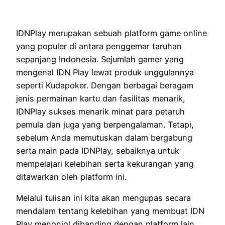
IDNPlay merupakan sebuah platform game online
yang populer di antara penggemar taruhan
sepanjang Indonesia. Sejumlah gamer yang
mengenal IDN Play lewat produk unggulannya
seperti Kudapoker. Dengan berbagai beragam
jenis permainan kartu dan fasilitas menarik,
IDNPlay sukses menarik minat para petaruh
pemula dan juga yang berpengalaman. Tetapi,
sebelum Anda memutuskan dalam bergabung
serta main pada IDNPlay, sebaiknya untuk
mempelajari kelebihan serta kekurangan yang
ditawarkan oleh platform ini.
Melalui tulisan ini kita akan mengupas secara
mendalam tentang kelebihan yang membuat IDN
Play menonjol dibanding dengan platform lain,