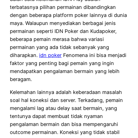
terbatasnya pilihan permainan dibandingkan
dengan beberapa platform poker lainnya di dunia
maya. Walaupun menyediakan berbagai jenis
permainan seperti IDN Poker dan Kudapoker,
beberapa pemain merasa bahwa variasi
permainan yang ada tidak sebanyak yang
diharapkan.
idn poker
Fenomena ini bisa menjadi
faktor yang penting bagi pemain yang ingin
mendapatkan pengalaman bermain yang lebih
beragam.
Kelemahan lainnya adalah keberadaan masalah
soal hal koneksi dan server. Terkadang, pemain
mengalami lag atau delay saat bermain, yang
tentunya dapat membuat tidak nyaman
pengalaman bermain dan bisa mempengaruhi
outcome permainan. Koneksi yang tidak stabil