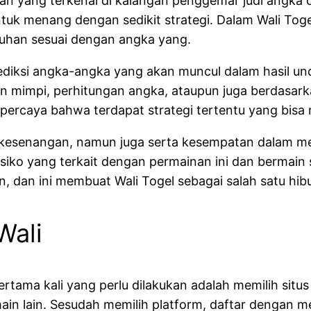
an yang terkenal di kalangan penggemar judi angka d
tuk menang dengan sedikit strategi. Dalam Wali Tog
uhan sesuai dengan angka yang.
ksi angka-angka yang akan muncul dalam hasil undi
n mimpi, perhitungan angka, ataupun juga berdasarkan
 percaya bahwa terdapat strategi tertentu yang bis
 kesenangan, namun juga serta kesempatan dalam me
iko yang terkait dengan permainan ini dan bermain 
an, dan ini membuat Wali Togel sebagai salah satu hi
Wali
tama kali yang perlu dilakukan adalah memilih situs 
emain lain. Sesudah memilih platform, daftar dengan m