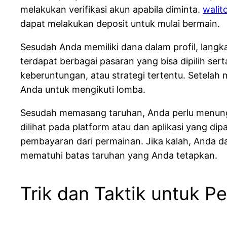
melakukan verifikasi akun apabila diminta.
walit
dapat melakukan deposit untuk mulai bermain.
Sesudah Anda memiliki dana dalam profil, langk
terdapat berbagai pasaran yang bisa dipilih se
keberuntungan, atau strategi tertentu. Setela
Anda untuk mengikuti lomba.
Sesudah memasang taruhan, Anda perlu menungg
dilihat pada platform atau dan aplikasi yang di
pembayaran dari permainan. Jika kalah, Anda da
mematuhi batas taruhan yang Anda tetapkan.
Trik dan Taktik untuk P