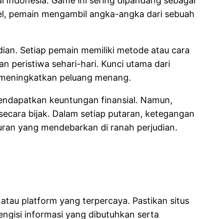
i Indonesia. Game ini sering dipandang sebagai
el, pemain mengambil angka-angka dari sebuah
an. Setiap pemain memiliki metode atau cara
 peristiwa sehari-hari. Kunci utama dari
a meningkatkan peluang menang.
ndapatkan keuntungan finansial. Namun,
secara bijak. Dalam setiap putaran, ketegangan
buran yang mendebarkan di ranah perjudian.
atau platform yang terpercaya. Pastikan situs
engisi informasi yang dibutuhkan serta