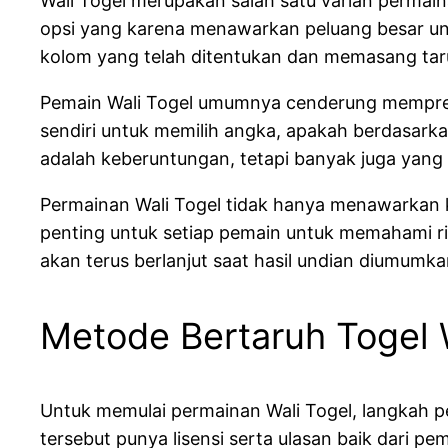
Wali Togel merupakan salah satu varian permain
opsi yang karena menawarkan peluang besar un
kolom yang telah ditentukan dan memasang tar
Pemain Wali Togel umumnya cenderung mempredi
sendiri untuk memilih angka, apakah berdasarka
adalah keberuntungan, tetapi banyak juga yang
Permainan Wali Togel tidak hanya menawarkan
penting untuk setiap pemain untuk memahami ris
akan terus berlanjut saat hasil undian diumumk
Metode Bertaruh Togel 
Untuk memulai permainan Wali Togel, langkah per
tersebut punya lisensi serta ulasan baik dari p