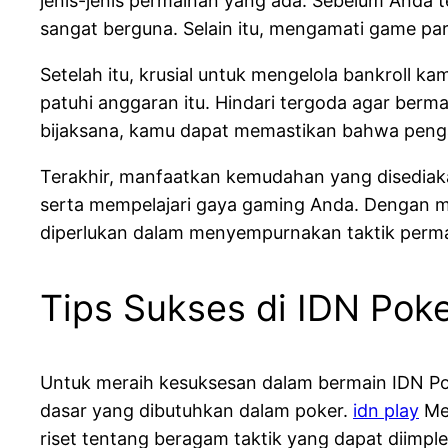
jenis-jenis permainan yang ada. Sebelum Anda te
sangat berguna. Selain itu, mengamati game pa
Setelah itu, krusial untuk mengelola bankroll 
patuhi anggaran itu. Hindari tergoda agar ber
bijaksana, kamu dapat memastikan bahwa penga
Terakhir, manfaatkan kemudahan yang disediaka
serta mempelajari gaya gaming Anda. Dengan 
diperlukan dalam menyempurnakan taktik permai
Tips Sukses di IDN Pok
Untuk meraih kesuksesan dalam bermain IDN Pok
dasar yang dibutuhkan dalam poker.
idn play
Mem
riset tentang beragam taktik yang dapat diimp