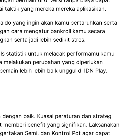
engan bermain di di versi tanpa biaya dapat
i taktik yang mereka mereka aplikasikan.
 saldo yang ingin akan kamu pertaruhkan serta
ngan cara mengatur bankroll kamu secara
serta jadi lebih sedikit stres.
ls statistik untuk melacak performamu kamu
a melakukan perubahan yang diperlukan
ain lebih lebih baik unggul di IDN Play.
dengan baik. Kuasai peraturan dan strategi
 memberi benefit yang signifikan. Laksanakan
gertakan Semi, dan Kontrol Pot agar dapat