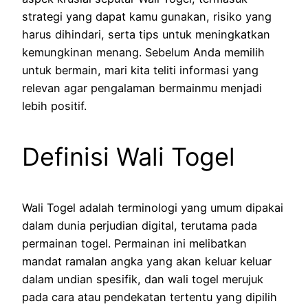
strategi yang dapat kamu gunakan, risiko yang
harus dihindari, serta tips untuk meningkatkan
kemungkinan menang. Sebelum Anda memilih
untuk bermain, mari kita teliti informasi yang
relevan agar pengalaman bermainmu menjadi
lebih positif.
Definisi Wali Togel
Wali Togel adalah terminologi yang umum dipakai
dalam dunia perjudian digital, terutama pada
permainan togel. Permainan ini melibatkan
mandat ramalan angka yang akan keluar keluar
dalam undian spesifik, dan wali togel merujuk
pada cara atau pendekatan tertentu yang dipilih