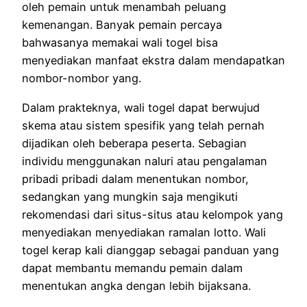
oleh pemain untuk menambah peluang
kemenangan. Banyak pemain percaya
bahwasanya memakai wali togel bisa
menyediakan manfaat ekstra dalam mendapatkan
nombor-nombor yang.
Dalam prakteknya, wali togel dapat berwujud
skema atau sistem spesifik yang telah pernah
dijadikan oleh beberapa peserta. Sebagian
individu menggunakan naluri atau pengalaman
pribadi pribadi dalam menentukan nombor,
sedangkan yang mungkin saja mengikuti
rekomendasi dari situs-situs atau kelompok yang
menyediakan menyediakan ramalan lotto. Wali
togel kerap kali dianggap sebagai panduan yang
dapat membantu memandu pemain dalam
menentukan angka dengan lebih bijaksana.