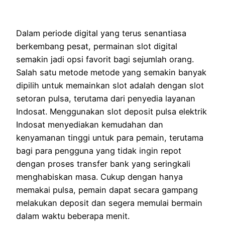
Dalam periode digital yang terus senantiasa
berkembang pesat, permainan slot digital
semakin jadi opsi favorit bagi sejumlah orang.
Salah satu metode metode yang semakin banyak
dipilih untuk memainkan slot adalah dengan slot
setoran pulsa, terutama dari penyedia layanan
Indosat. Menggunakan slot deposit pulsa elektrik
Indosat menyediakan kemudahan dan
kenyamanan tinggi untuk para pemain, terutama
bagi para pengguna yang tidak ingin repot
dengan proses transfer bank yang seringkali
menghabiskan masa. Cukup dengan hanya
memakai pulsa, pemain dapat secara gampang
melakukan deposit dan segera memulai bermain
dalam waktu beberapa menit.