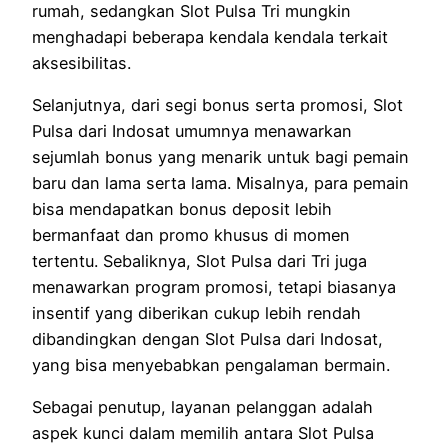
rumah, sedangkan Slot Pulsa Tri mungkin
menghadapi beberapa kendala kendala terkait
aksesibilitas.
Selanjutnya, dari segi bonus serta promosi, Slot
Pulsa dari Indosat umumnya menawarkan
sejumlah bonus yang menarik untuk bagi pemain
baru dan lama serta lama. Misalnya, para pemain
bisa mendapatkan bonus deposit lebih
bermanfaat dan promo khusus di momen
tertentu. Sebaliknya, Slot Pulsa dari Tri juga
menawarkan program promosi, tetapi biasanya
insentif yang diberikan cukup lebih rendah
dibandingkan dengan Slot Pulsa dari Indosat,
yang bisa menyebabkan pengalaman bermain.
Sebagai penutup, layanan pelanggan adalah
aspek kunci dalam memilih antara Slot Pulsa