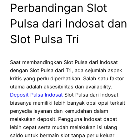
Perbandingan Slot
Pulsa dari Indosat dan
Slot Pulsa Tri
Saat membandingkan Slot Pulsa dari Indosat
dengan Slot Pulsa dari Tri, ada sejumlah aspek
kritis yang perlu diperhatikan. Salah satu faktor
utama adalah aksesibilitas dan availability.
Deposit Pulsa Indosat
Slot Pulsa dari Indosat
biasanya memiliki lebih banyak opsi opsi terkait
penyedia layanan dan kemudahan dalam
melakukan deposit. Pengguna Indosat dapat
lebih cepat serta mudah melakukan isi ulang
saldo untuk bermain slot tanpa perlu keluar