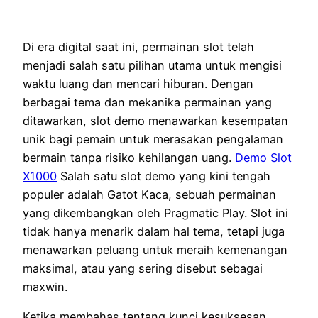
Di era digital saat ini, permainan slot telah
menjadi salah satu pilihan utama untuk mengisi
waktu luang dan mencari hiburan. Dengan
berbagai tema dan mekanika permainan yang
ditawarkan, slot demo menawarkan kesempatan
unik bagi pemain untuk merasakan pengalaman
bermain tanpa risiko kehilangan uang.
Demo Slot
X1000
Salah satu slot demo yang kini tengah
populer adalah Gatot Kaca, sebuah permainan
yang dikembangkan oleh Pragmatic Play. Slot ini
tidak hanya menarik dalam hal tema, tetapi juga
menawarkan peluang untuk meraih kemenangan
maksimal, atau yang sering disebut sebagai
maxwin.
Ketika membahas tentang kunci kesuksesan