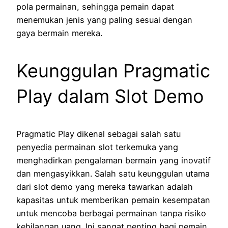
pola permainan, sehingga pemain dapat
menemukan jenis yang paling sesuai dengan
gaya bermain mereka.
Keunggulan Pragmatic
Play dalam Slot Demo
Pragmatic Play dikenal sebagai salah satu
penyedia permainan slot terkemuka yang
menghadirkan pengalaman bermain yang inovatif
dan mengasyikkan. Salah satu keunggulan utama
dari slot demo yang mereka tawarkan adalah
kapasitas untuk memberikan pemain kesempatan
untuk mencoba berbagai permainan tanpa risiko
kehilangan uang. Ini sangat penting bagi pemain