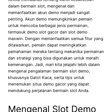
dalam bermain slot, mengenal dan
memanfaatkan akun demo menjadi sangat
penting. Akun demo memungkinkan pemain
untuk mencoba berbagai jenis permainan,
termasuk demo slot gacor dan slot demo
maxwin. Dengan memanfaatkan semua fitur yang
ditawarkan, pemain dapat meningkatkan
pemahaman mereka tentang mekanika permainan
dan strategi yang bisa digunakan untuk meraih
kemenangan. Jadi, mari kita jelajahi lebih dalam
mengenai pengalaman bermain slot demo,
khususnya Gatot Kaca, serta tips untuk
menemukan situs demo gacor yang dapat
mendukung perjalanan bermain slot Anda.
Mengenal Slot Demo