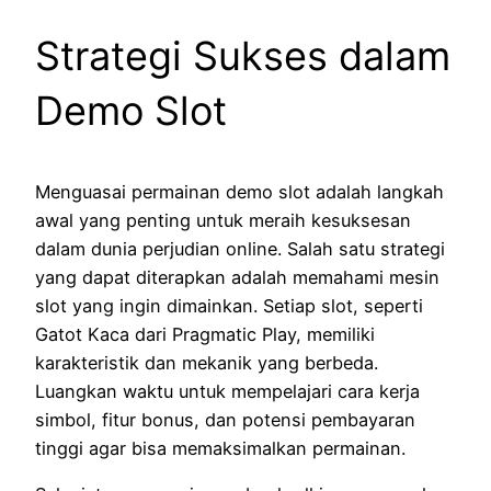
Strategi Sukses dalam
Demo Slot
Menguasai permainan demo slot adalah langkah
awal yang penting untuk meraih kesuksesan
dalam dunia perjudian online. Salah satu strategi
yang dapat diterapkan adalah memahami mesin
slot yang ingin dimainkan. Setiap slot, seperti
Gatot Kaca dari Pragmatic Play, memiliki
karakteristik dan mekanik yang berbeda.
Luangkan waktu untuk mempelajari cara kerja
simbol, fitur bonus, dan potensi pembayaran
tinggi agar bisa memaksimalkan permainan.