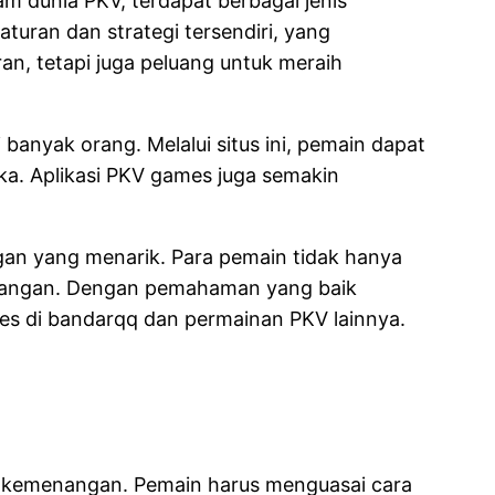
m dunia PKV, terdapat berbagai jenis
turan dan strategi tersendiri, yang
an, tetapi juga peluang untuk meraih
banyak orang. Melalui situs ini, pemain dapat
a. Aplikasi PKV games juga semakin
an yang menarik. Para pemain tidak hanya
enangan. Dengan pemahaman yang baik
s di bandarqq dan permainan PKV lainnya.
 kemenangan. Pemain harus menguasai cara