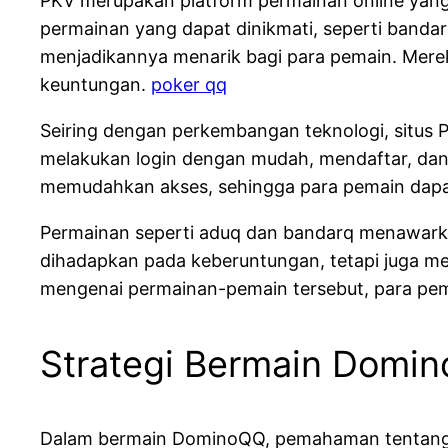
PKV merupakan platform permainan online yang s
permainan yang dapat dinikmati, seperti bandar
menjadikannya menarik bagi para pemain. Mereka
keuntungan.
poker qq
Seiring dengan perkembangan teknologi, situs P
melakukan login dengan mudah, mendaftar, dan
memudahkan akses, sehingga para pemain dapat
Permainan seperti aduq dan bandarq menawarka
dihadapkan pada keberuntungan, tetapi juga 
mengenai permainan-pemain tersebut, para pem
Strategi Bermain Domi
Dalam bermain DominoQQ, pemahaman tentang a