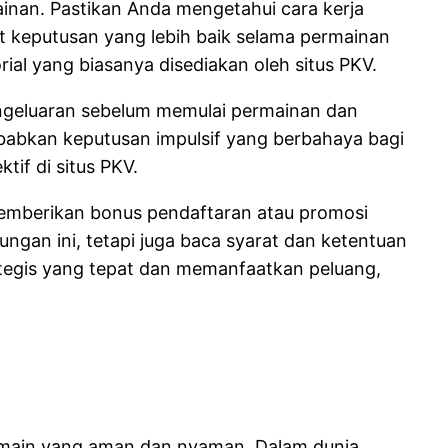
inan. Pastikan Anda mengetahui cara kerja
t keputusan yang lebih baik selama permainan
l yang biasanya disediakan oleh situs PKV.
engeluaran sebelum memulai permainan dan
ebabkan keputusan impulsif yang berbahaya bagi
if di situs PKV.
memberikan bonus pendaftaran atau promosi
gan ini, tetapi juga baca syarat dan ketentuan
tegis yang tepat dan memanfaatkan peluang,
ermain yang aman dan nyaman. Dalam dunia