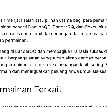
lah menjadi salah satu pilihan utama bagi para pemai
rmainan seperti DominoQQ, BandarQQ, dan Poker, si
a sukses dan meraih kemenangan dalam permainan ini
ap permainan.
enang di BandarQQ dan membagikan rahasia sukses d
ain berpengalaman yang sudah akrab dengan berbaga
an permainan dan meraih kemenangan lebih sering. B
ermain dan meningkatkan peluang Anda untuk sukses
mainan Terkait