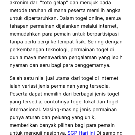
akronim dari "toto gelap" dan merujuk pada
metode taruhan di mana peserta memilih angka
untuk dipertaruhkan. Dalam togel online, semua
tahapan permainan dijalankan melalui internet,
memudahkan para pemain untuk berpartisipasi
tanpa perlu pergi ke tempat fisik. Seiring dengan
perkembangan teknologi, permainan togel di
dunia maya menawarkan pengalaman yang lebih
nyaman dan seru bagi para penggemarnya.
Salah satu nilai jual utama dari togel di internet
ialah variasi jenis permainan yang tersedia.
Peserta dapat memilih dari berbagai jenis togel
yang tersedia, contohnya togel lokal dan togel
internasional. Masing-masing jenis permainan
punya aturan dan peluang yang unik,
memberikan banyak pilihan bagi para pemain
untuk menguji nasibnya.
SGP Hari Ini
Di samping