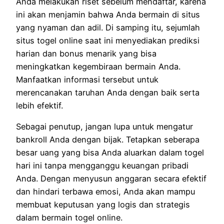
Anda melakukan riset sebelum mendaftar, karena
ini akan menjamin bahwa Anda bermain di situs
yang nyaman dan adil. Di samping itu, sejumlah
situs togel online saat ini menyediakan prediksi
harian dan bonus menarik yang bisa
meningkatkan kegembiraan bermain Anda.
Manfaatkan informasi tersebut untuk
merencanakan taruhan Anda dengan baik serta
lebih efektif.
Sebagai penutup, jangan lupa untuk mengatur
bankroll Anda dengan bijak. Tetapkan seberapa
besar uang yang bisa Anda aluarkan dalam togel
hari ini tanpa mengganggu keuangan pribadi
Anda. Dengan menyusun anggaran secara efektif
dan hindari terbawa emosi, Anda akan mampu
membuat keputusan yang logis dan strategis
dalam bermain togel online.