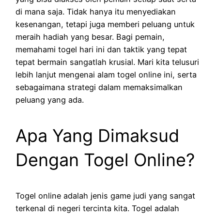
di mana saja. Tidak hanya itu menyediakan
kesenangan, tetapi juga memberi peluang untuk
meraih hadiah yang besar. Bagi pemain,
memahami togel hari ini dan taktik yang tepat
tepat bermain sangatlah krusial. Mari kita telusuri
lebih lanjut mengenai alam togel online ini, serta
sebagaimana strategi dalam memaksimalkan
peluang yang ada.
Apa Yang Dimaksud
Dengan Togel Online?
Togel online adalah jenis game judi yang sangat
terkenal di negeri tercinta kita. Togel adalah