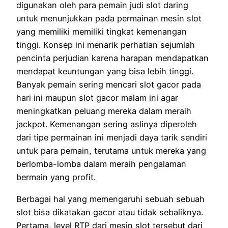
digunakan oleh para pemain judi slot daring
untuk menunjukkan pada permainan mesin slot
yang memiliki memiliki tingkat kemenangan
tinggi. Konsep ini menarik perhatian sejumlah
pencinta perjudian karena harapan mendapatkan
mendapat keuntungan yang bisa lebih tinggi.
Banyak pemain sering mencari slot gacor pada
hari ini maupun slot gacor malam ini agar
meningkatkan peluang mereka dalam meraih
jackpot. Kemenangan sering aslinya diperoleh
dari tipe permainan ini menjadi daya tarik sendiri
untuk para pemain, terutama untuk mereka yang
berlomba-lomba dalam meraih pengalaman
bermain yang profit.
Berbagai hal yang memengaruhi sebuah sebuah
slot bisa dikatakan gacor atau tidak sebaliknya.
Pertama, level RTP dari mesin slot tersebut dari