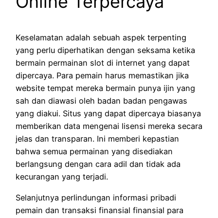
Online Terpercaya
Keselamatan adalah sebuah aspek terpenting
yang perlu diperhatikan dengan seksama ketika
bermain permainan slot di internet yang dapat
dipercaya. Para pemain harus memastikan jika
website tempat mereka bermain punya ijin yang
sah dan diawasi oleh badan badan pengawas
yang diakui. Situs yang dapat dipercaya biasanya
memberikan data mengenai lisensi mereka secara
jelas dan transparan. Ini memberi kepastian
bahwa semua permainan yang disediakan
berlangsung dengan cara adil dan tidak ada
kecurangan yang terjadi.
Selanjutnya perlindungan informasi pribadi
pemain dan transaksi finansial finansial para