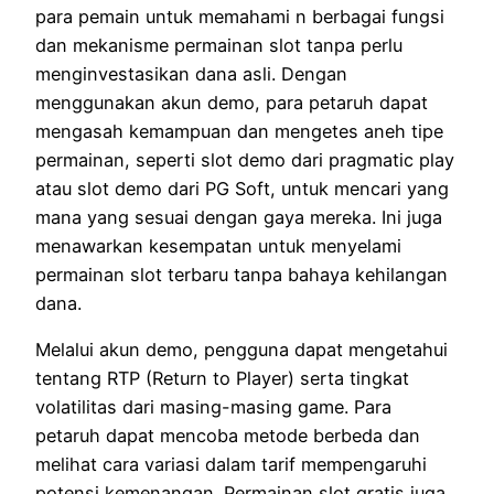
para pemain untuk memahami n berbagai fungsi
dan mekanisme permainan slot tanpa perlu
menginvestasikan dana asli. Dengan
menggunakan akun demo, para petaruh dapat
mengasah kemampuan dan mengetes aneh tipe
permainan, seperti slot demo dari pragmatic play
atau slot demo dari PG Soft, untuk mencari yang
mana yang sesuai dengan gaya mereka. Ini juga
menawarkan kesempatan untuk menyelami
permainan slot terbaru tanpa bahaya kehilangan
dana.
Melalui akun demo, pengguna dapat mengetahui
tentang RTP (Return to Player) serta tingkat
volatilitas dari masing-masing game. Para
petaruh dapat mencoba metode berbeda dan
melihat cara variasi dalam tarif mempengaruhi
potensi kemenangan. Permainan slot gratis juga