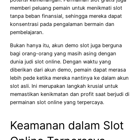
memberi peluang pemain untuk menikmati slot
tanpa beban finansial, sehingga mereka dapat
konsentrasi pada pengalaman bermain dan
pembelajaran.
Bukan hanya itu, akun demo slot juga berguna
bagi orang-orang yang masih asing dengan
dunia judi slot online. Dengan waktu yang
diberikan dari akun demo, pemain dapat merasa
lebih pede ketika mereka nantinya ke dalam akun
slot asli. Ini merupakan langkah krusial untuk
memastikan kenikmatan dan profit saat berjudi di
permainan slot online yang terpercaya.
Keamanan dalam Slot