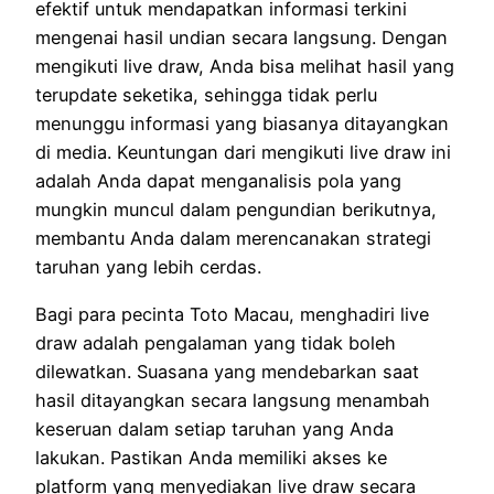
efektif untuk mendapatkan informasi terkini
mengenai hasil undian secara langsung. Dengan
mengikuti live draw, Anda bisa melihat hasil yang
terupdate seketika, sehingga tidak perlu
menunggu informasi yang biasanya ditayangkan
di media. Keuntungan dari mengikuti live draw ini
adalah Anda dapat menganalisis pola yang
mungkin muncul dalam pengundian berikutnya,
membantu Anda dalam merencanakan strategi
taruhan yang lebih cerdas.
Bagi para pecinta Toto Macau, menghadiri live
draw adalah pengalaman yang tidak boleh
dilewatkan. Suasana yang mendebarkan saat
hasil ditayangkan secara langsung menambah
keseruan dalam setiap taruhan yang Anda
lakukan. Pastikan Anda memiliki akses ke
platform yang menyediakan live draw secara