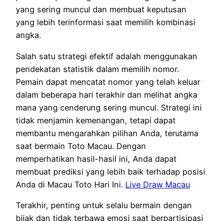
yang sering muncul dan membuat keputusan
yang lebih terinformasi saat memilih kombinasi
angka.
Salah satu strategi efektif adalah menggunakan
pendekatan statistik dalam memilih nomor.
Pemain dapat mencatat nomor yang telah keluar
dalam beberapa hari terakhir dan melihat angka
mana yang cenderung sering muncul. Strategi ini
tidak menjamin kemenangan, tetapi dapat
membantu mengarahkan pilihan Anda, terutama
saat bermain Toto Macau. Dengan
memperhatikan hasil-hasil ini, Anda dapat
membuat prediksi yang lebih baik terhadap posisi
Anda di Macau Toto Hari Ini.
Live Draw Macau
Terakhir, penting untuk selalu bermain dengan
bijak dan tidak terbawa emosi saat berpartisipasi