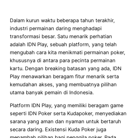
Dalam kurun waktu beberapa tahun terakhir,
industri permainan daring menghadapi
transformasi besar. Satu menarik perhatian
adalah IDN Play, sebuah platform, yang telah
mengubah cara kita menikmati permainan poker,
khususnya di antara para pecinta permainan
kartu. Dengan breaking batasan yang ada, IDN
Play menawarkan beragam fitur menarik serta
kemudahan akses, yang membuatnya pilihan
utama banyak pemain di Indonesia.
Platform IDN Play, yang memiliki beragam game
seperti IDN Poker serta Kudapoker, menyediakan
sarana yang aman dan nyaman untuk bertaruh
secara daring. Existensi Kuda Poker juga
menambah pilihan bagi penggila poker. Pada