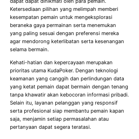
dapat dapat dinikmati oleh para pemain.
Ketersediaan pilihan yang melimpah memberi
kesempatan pemain untuk mengeksplorasi
beraneka gaya permainan serta menemukan
yang paling sesuai dengan preferensi mereka
agar mendorong keterlibatan serta kesenangan
selama bermain.
Kehati-hatian dan kepercayaan merupakan
prioritas utama KudaPoker. Dengan teknologi
keamanan yang canggih dan perlindungan data
yang ketat pemain dapat bermain dengan tenang
tanpa khawatir akan kebocoran informasi pribadi.
Selain itu, layanan pelanggan yang responsif
serta profesional siap membantu pemain kapan
saja, menjamin setiap permasalahan atau
pertanyaan dapat segera teratasi.