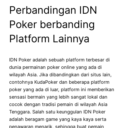
Perbandingan IDN
Poker berbanding
Platform Lainnya
IDN Poker adalah sebuah platform terbesar di
dunia permainan poker online yang ada di
wilayah Asia. Jika dibandingkan dari situs lain,
contohnya KudaPoker dan beberapa platform
poker yang ada di luar, platform ini memberikan
sensasi bermain yang lebih sangat lokal dan
cocok dengan tradisi pemain di wilayah Asia
Tenggara. Salah satu keunggulan IDN Poker
adalah beragam game yang kaya kaya serta
penawaran menarik, sehingga buat pemain