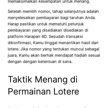
memaksimalkan kesempatan untuk menang.
Setelah memilih nomor, tahap selanjutnya adalah
menyelesaikan pembayaran bagi taruhan Anda.
Harap pastikan untuk mematuhi petunjuk
pembayaran yang disediakan disediakan di
platform Harapan 4D. Sesudah transaksi
dikonfirmasi, Kamu tinggal menantikan hasil dari
lotere. Jika nomor yang tentukan muncul sebagai
juara, Kamu akan berhak mendapat hadiah sesuai
dengan dengan ketentuan di sana.
Taktik Menang di
Permainan Lotere