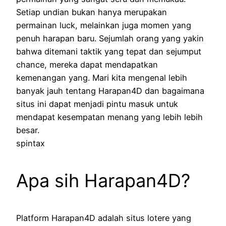
Setiap undian bukan hanya merupakan
permainan luck, melainkan juga momen yang
penuh harapan baru. Sejumlah orang yang yakin
bahwa ditemani taktik yang tepat dan sejumput
chance, mereka dapat mendapatkan
kemenangan yang. Mari kita mengenal lebih
banyak jauh tentang Harapan4D dan bagaimana
situs ini dapat menjadi pintu masuk untuk
mendapat kesempatan menang yang lebih lebih
besar.
spintax
Apa sih Harapan4D?
Platform Harapan4D adalah situs lotere yang