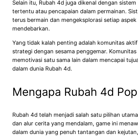
Selain itu, Rubah 4d juga dikenal dengan sist
tertentu atau pencapaian dalam permainan. Sist
terus bermain dan mengeksplorasi setiap aspek 
mendebarkan.
Yang tidak kalah penting adalah komunitas aktif
strategi dengan sesama penggemar. Komunitas 
memotivasi satu sama lain dalam mencapai tujua
dalam dunia Rubah 4d.
Mengapa Rubah 4d Popu
Rubah 4d telah menjadi salah satu pilihan uta
dan alur cerita yang mendalam, game ini mena
dalam dunia yang penuh tantangan dan kejutan