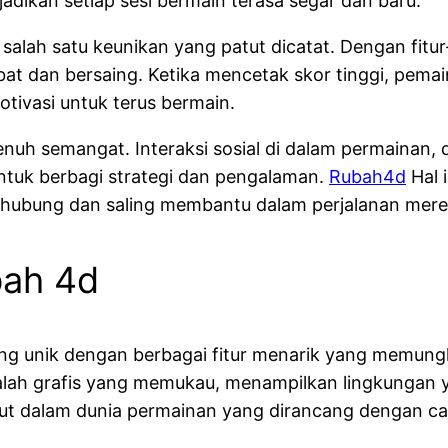
adikan setiap sesi bermain terasa segar dan baru.
lah satu keunikan yang patut dicatat. Dengan fitur-f
libat dan bersaing. Ketika mencetak skor tinggi, pe
ivasi untuk terus bermain.
nuh semangat. Interaksi sosial di dalam permainan
ntuk berbagi strategi dan pengalaman.
Rubah4d
Hal 
hubung dan saling membantu dalam perjalanan merek
bah 4d
 unik dengan berbagai fitur menarik yang memung
adalah grafis yang memukau, menampilkan lingkunga
t dalam dunia permainan yang dirancang dengan car