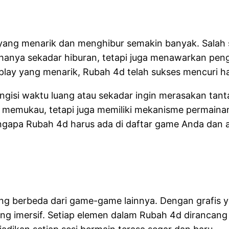
ame yang menarik dan menghibur semakin banyak. Sala
hanya sekadar hiburan, tetapi juga menawarkan pen
lay yang menarik, Rubah 4d telah sukses mencuri h
isi waktu luang atau sekadar ingin merasakan tanta
g memukau, tetapi juga memiliki mekanisme permain
engapa Rubah 4d harus ada di daftar game Anda dan
berbeda dari game-game lainnya. Dengan grafis ya
g imersif. Setiap elemen dalam Rubah 4d dirancang