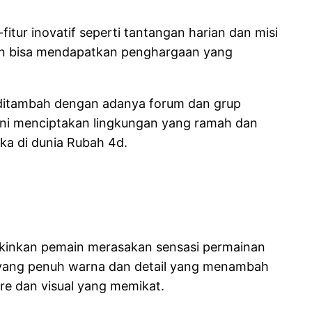
itur inovatif seperti tantangan harian dan misi
main bisa mendapatkan penghargaan yang
, ditambah dengan adanya forum dan grup
ini menciptakan lingkungan yang ramah dan
a di dunia Rubah 4d.
kinkan pemain merasakan sensasi permainan
n yang penuh warna dan detail yang menambah
e dan visual yang memikat.