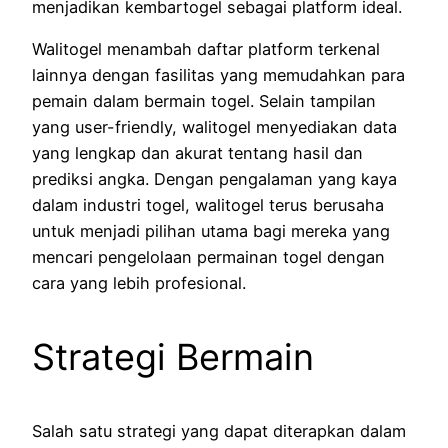
menjadikan kembartogel sebagai platform ideal.
Walitogel menambah daftar platform terkenal
lainnya dengan fasilitas yang memudahkan para
pemain dalam bermain togel. Selain tampilan
yang user-friendly, walitogel menyediakan data
yang lengkap dan akurat tentang hasil dan
prediksi angka. Dengan pengalaman yang kaya
dalam industri togel, walitogel terus berusaha
untuk menjadi pilihan utama bagi mereka yang
mencari pengelolaan permainan togel dengan
cara yang lebih profesional.
Strategi Bermain
Salah satu strategi yang dapat diterapkan dalam