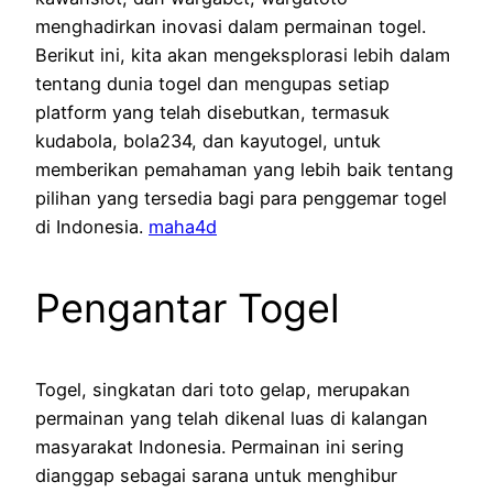
menghadirkan inovasi dalam permainan togel.
Berikut ini, kita akan mengeksplorasi lebih dalam
tentang dunia togel dan mengupas setiap
platform yang telah disebutkan, termasuk
kudabola, bola234, dan kayutogel, untuk
memberikan pemahaman yang lebih baik tentang
pilihan yang tersedia bagi para penggemar togel
di Indonesia.
maha4d
Pengantar Togel
Togel, singkatan dari toto gelap, merupakan
permainan yang telah dikenal luas di kalangan
masyarakat Indonesia. Permainan ini sering
dianggap sebagai sarana untuk menghibur