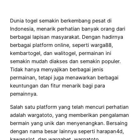
Dunia togel semakin berkembang pesat di
Indonesia, menarik perhatian banyak orang dari
berbagai lapisan masyarakat. Dengan hadirnya
berbagai platform online, seperti warga88,
kembartogel, dan walitogel, permainan ini
semakin mudah diakses dan semakin populer.
Tidak hanya menyajikan berbagai jenis
permainan, tetapi juga menawarkan berbagai
keuntungan dan fitur menarik bagi para
pemainnya.
Salah satu platform yang telah mencuri perhatian
adalah wargatoto, yang memberikan pengalaman
bermain yang unik dan menyenangkan. Bersaing
dengan nama besar lainnya seperti harapan4d,
kawanslot, dan wargabet, wargatoto