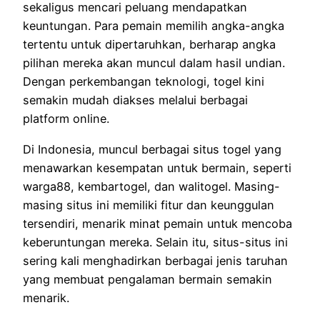
sekaligus mencari peluang mendapatkan
keuntungan. Para pemain memilih angka-angka
tertentu untuk dipertaruhkan, berharap angka
pilihan mereka akan muncul dalam hasil undian.
Dengan perkembangan teknologi, togel kini
semakin mudah diakses melalui berbagai
platform online.
Di Indonesia, muncul berbagai situs togel yang
menawarkan kesempatan untuk bermain, seperti
warga88, kembartogel, dan walitogel. Masing-
masing situs ini memiliki fitur dan keunggulan
tersendiri, menarik minat pemain untuk mencoba
keberuntungan mereka. Selain itu, situs-situs ini
sering kali menghadirkan berbagai jenis taruhan
yang membuat pengalaman bermain semakin
menarik.