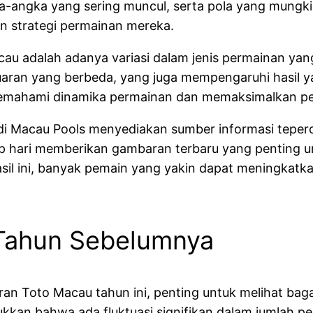
angka yang sering muncul, serta pola yang mungkin 
n strategi permainan mereka.
cau adalah adanya variasi dalam jenis permainan yan
eluaran yang berbeda, yang juga mempengaruhi hasil 
 memahami dinamika permainan dan memaksimalkan p
 di Macau Pools menyediakan sumber informasi teper
tiap hari memberikan gambaran terbaru yang penting
il-hasil ini, banyak pemain yang yakin dapat meningk
 Tahun Sebelumnya
ran Toto Macau tahun ini, penting untuk melihat ba
n bahwa ada fluktuasi signifikan dalam jumlah pese