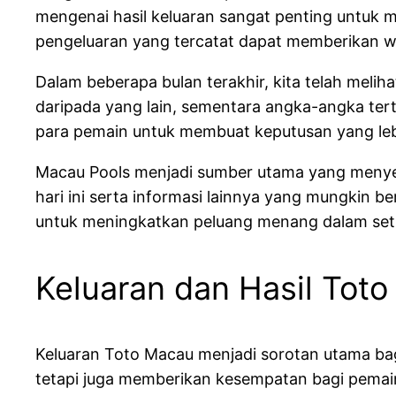
mengenai hasil keluaran sangat penting untuk m
pengeluaran yang tercatat dapat memberikan w
Dalam beberapa bulan terakhir, kita telah meli
daripada yang lain, sementara angka-angka tert
para pemain untuk membuat keputusan yang leb
Macau Pools menjadi sumber utama yang menye
hari ini serta informasi lainnya yang mungkin 
untuk meningkatkan peluang menang dalam set
Keluaran dan Hasil Tot
Keluaran Toto Macau menjadi sorotan utama bagi
tetapi juga memberikan kesempatan bagi pemain