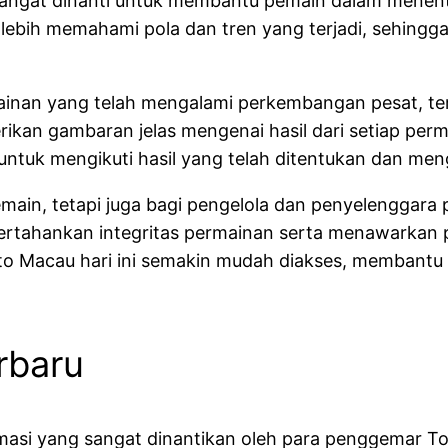
sangat dinanti untuk membantu pemain dalam menen
 lebih memahami pola dan tren yang terjadi, sehing
inan yang telah mengalami perkembangan pesat, ter
kan gambaran jelas mengenai hasil dari setiap per
 untuk mengikuti hasil yang telah ditentukan dan m
emain, tetapi juga bagi pengelola dan penyelenggara
rtahankan integritas permainan serta menawarkan p
toto Macau hari ini semakin mudah diakses, membantu
rbaru
asi yang sangat dinantikan oleh para penggemar Tot