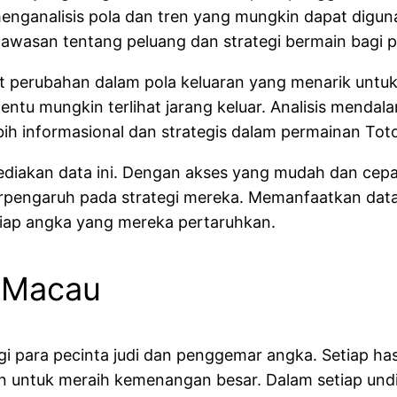
enganalisis pola dan tren yang mungkin dapat diguna
awasan tentang peluang dan strategi bermain bagi p
hat perubahan dalam pola keluaran yang menarik untuk
entu mungkin terlihat jarang keluar. Analisis menda
ih informasional dan strategis dalam permainan Tot
diakan data ini. Dengan akses yang mudah dan cepa
berpengaruh pada strategi mereka. Memanfaatkan data
iap angka yang mereka pertaruhkan.
o Macau
 para pecinta judi dan penggemar angka. Setiap has
 untuk meraih kemenangan besar. Dalam setiap undia