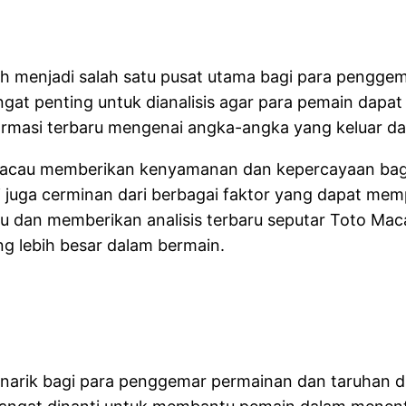
lah menjadi salah satu pusat utama bagi para pengge
gat penting untuk dianalisis agar para pemain dapat
rmasi terbaru mengenai angka-angka yang keluar da
acau memberikan kenyamanan dan kepercayaan bagi p
uga cerminan dari berbagai faktor yang dapat mempeng
 dan memberikan analisis terbaru seputar Toto Maca
g lebih besar dalam bermain.
arik bagi para penggemar permainan dan taruhan di 