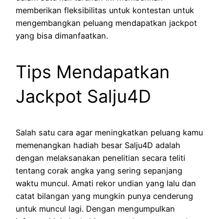
memberikan fleksibilitas untuk kontestan untuk
mengembangkan peluang mendapatkan jackpot
yang bisa dimanfaatkan.
Tips Mendapatkan
Jackpot Salju4D
Salah satu cara agar meningkatkan peluang kamu
memenangkan hadiah besar Salju4D adalah
dengan melaksanakan penelitian secara teliti
tentang corak angka yang sering sepanjang
waktu muncul. Amati rekor undian yang lalu dan
catat bilangan yang mungkin punya cenderung
untuk muncul lagi. Dengan mengumpulkan