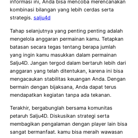
informasi ini, Anda bisa mencoba merencanakan
kombinasi bilangan yang lebih cerdas serta
strategis.
salju4d
Tahap selanjutnya yang penting penting adalah
mengelola anggaran permainan kamu. Tetapkan
batasan secara tegas tentang berapa jumlah
yang ingin kamu masukkan dalam permainan
Salju4D. Jangan tergod dalam bertaruh lebih dari
anggaran yang telah ditentukan, karena ini bisa
mengacaukan stabilitas keuangan Anda. Dengan
bermain dengan bijaksana, Anda dapat terus
mendapatkan kegiatan tanpa ada tekanan.
Terakhir, bergabunglah bersama komunitas
petaruh Salju4D. Diskusikan strategi serta
membagikan pengalaman dengan player lain bisa
sangat bermanfaat. kamu bisa meraih wawasan